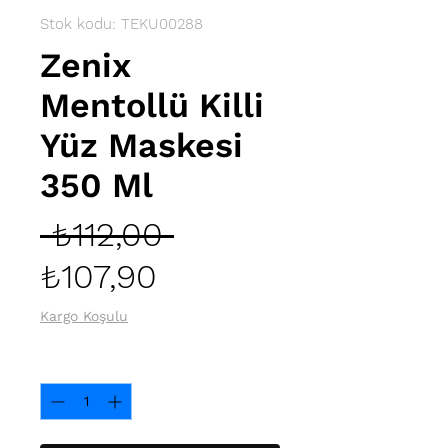
Stok kodu: TEKU00288
Zenix
Mentollü Killi
Yüz Maskesi
350 Ml
Normal
 ₺112,00 
İndirimli
Fiyat
₺107,90
Fiyat
Kargo Koşulu
Adet
*