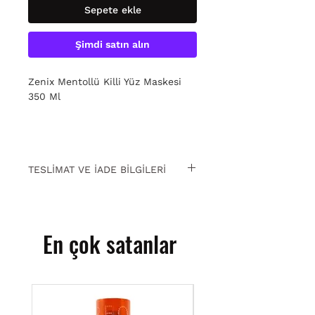
Sepete ekle
Şimdi satın alın
Zenix Mentollü Killi Yüz Maskesi
350 Ml
TESLİMAT VE İADE BİLGİLERİ
15 gün içinde ücretsiz iade. Detaylı
bilgi için
tıklayın.
En çok satanlar