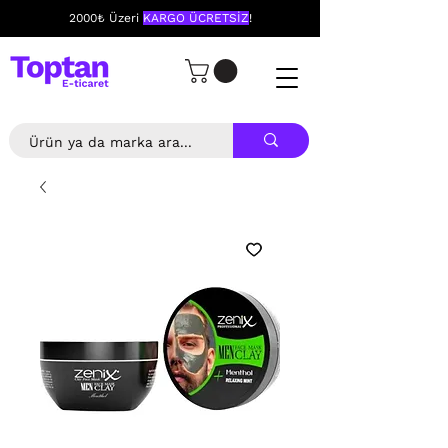
2000₺ Üzeri
KARGO ÜCRETSİZ
!