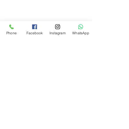
Hakkımızda
İletişim
Mesafeli satış sözleşmesi
Teslimat ve iade
Phone
Facebook
Instagram
WhatsApp
Gizlilik politikası
Aydınlatma metni
Bosforas Mersis No
0180103280500001
Yardım Merkezi
Yeni Üyelik
Tedarikçimiz olmak istermisiniz?
Öneri ve Şikayetlerinizi önemsiyoruz.
Bosforas Elektronik Ticaret Anonim
Şirketi
+90 (216) 639 03 37
|
info@bosforas.com