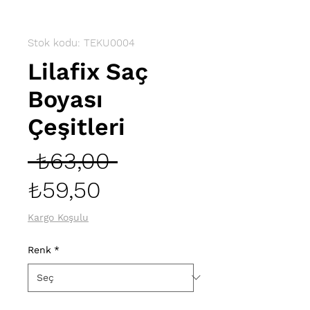
Stok kodu: TEKU0004
Lilafix Saç
Boyası
Çeşitleri
Normal
 ₺63,00 
İndirimli
Fiyat
₺59,50
Fiyat
Kargo Koşulu
Renk
*