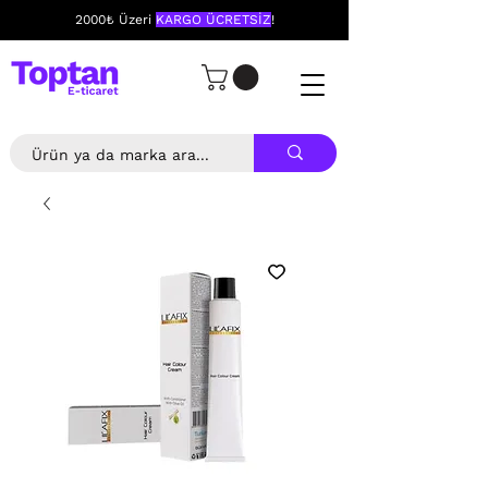
2000₺ Üzeri
KARGO ÜCRETSİZ
!