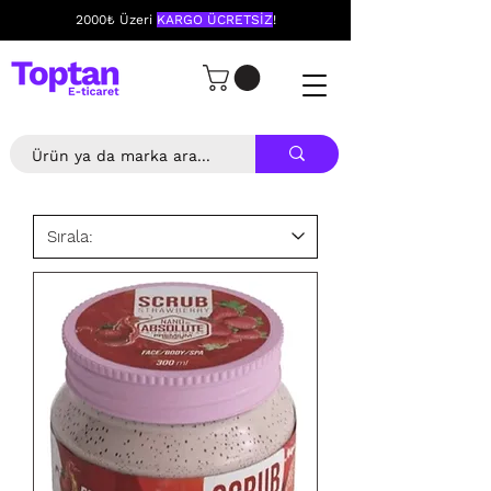
2000₺ Üzeri
KARGO ÜCRETSİZ
!