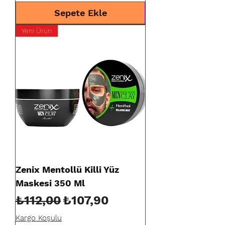
Sepete Ekle
Yeni Ürün
Zenix Mentollü Killi Yüz
Maskesi 350 Ml
Normal Fiyat
İndirimli Fiyat
₺112,00
₺107,90
Kargo Koşulu