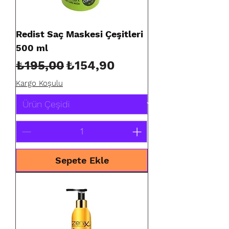
Redist Saç Maskesi Çeşitleri
500 ml
Normal Fiyat
İndirimli Fiyat
₺195,00
₺154,90
Kargo Koşulu
Sepete Ekle