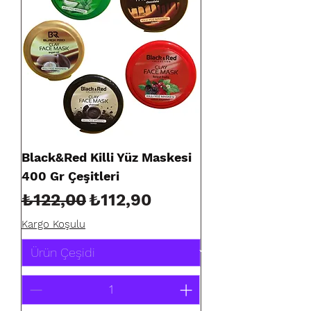
Black&Red Killi Yüz Maskesi
400 Gr Çeşitleri
Normal Fiyat
İndirimli Fiyat
₺122,00
₺112,90
Kargo Koşulu