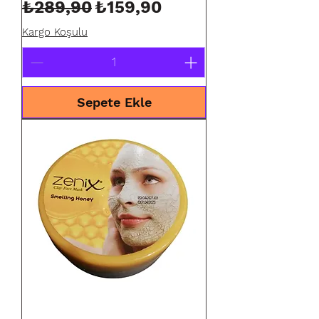
Normal Fiyat
İndirimli Fiyat
₺289,90
₺159,90
Kargo Koşulu
Sepete Ekle