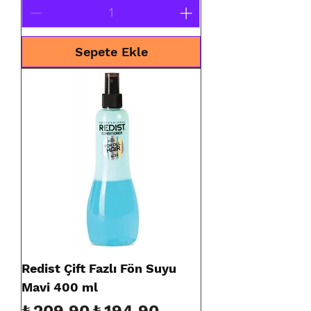
Sepete Ekle
Redist Çift Fazlı Fön Suyu
Mavi 400 ml
Normal Fiyat
İndirimli Fiyat
₺209,90
₺194,90