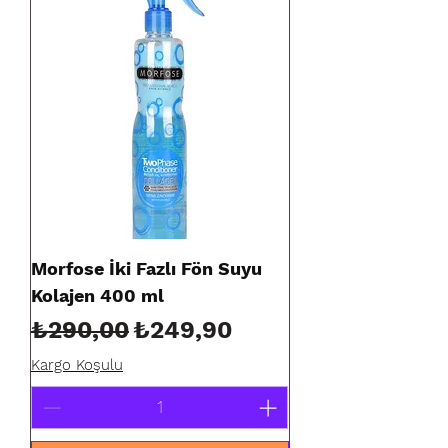
Morfose İki Fazlı Fön Suyu
Kolajen 400 ml
Normal Fiyat
İndirimli Fiyat
₺290,00
₺249,90
Kargo Koşulu