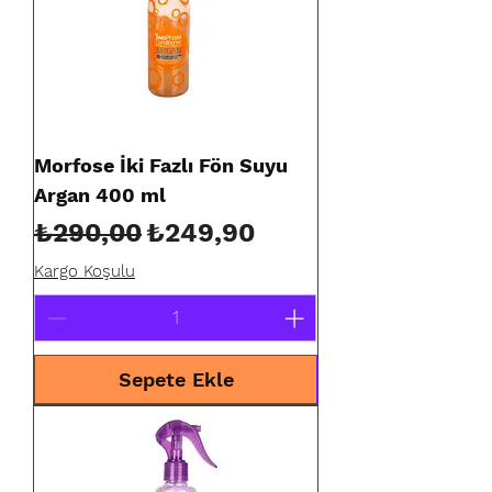
Morfose İki Fazlı Fön Suyu
Argan 400 ml
Normal Fiyat
İndirimli Fiyat
₺290,00
₺249,90
Kargo Koşulu
Sepete Ekle