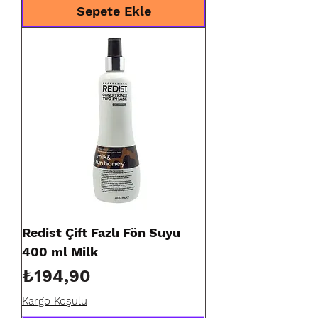
Sepete Ekle
Redist Çift Fazlı Fön Suyu
400 ml Milk
Fiyat
₺194,90
Kargo Koşulu