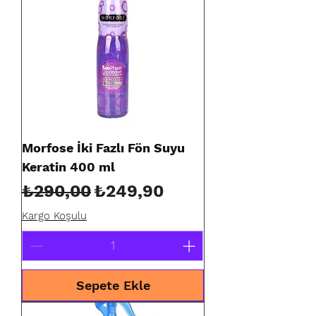
Morfose İki Fazlı Fön Suyu
Keratin 400 ml
Normal Fiyat
İndirimli Fiyat
₺290,00
₺249,90
Kargo Koşulu
Sepete Ekle