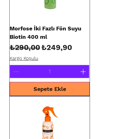
Morfose İki Fazlı Fön Suyu
Biotin 400 ml
Normal Fiyat
İndirimli Fiyat
₺290,00
₺249,90
Kargo Koşulu
Sepete Ekle