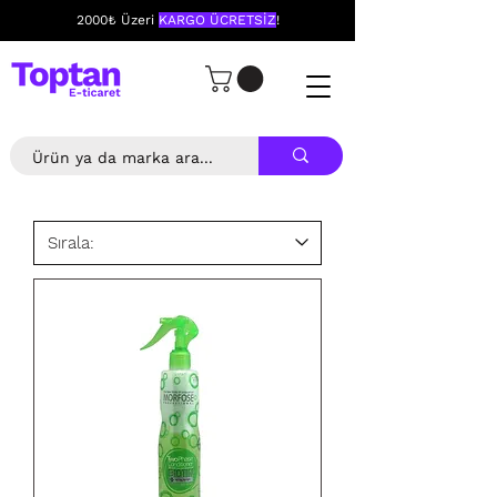
2000₺ Üzeri
KARGO ÜCRETSİZ
!