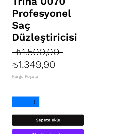
Trina 0070
Profesyonel
Saç
Düzleştiricisi
Normal
 ₺1.500,00 
İndirimli
Fiyat
₺1.349,90
Fiyat
Kargo Koşulu
Adet
*
Sepete ekle