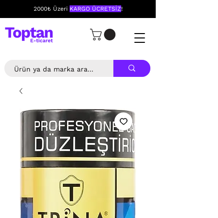
2000₺ Üzeri
KARGO ÜCRETSİZ
!