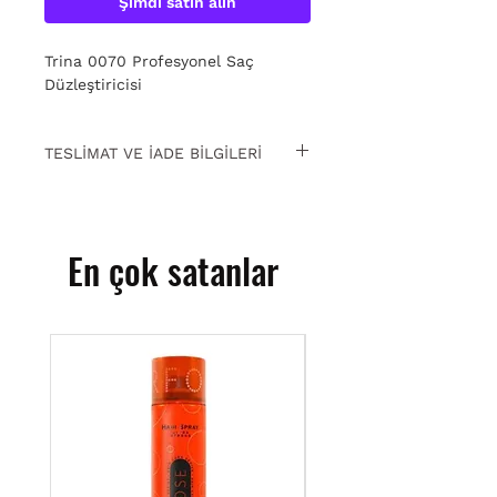
Şimdi satın alın
Trina 0070 Profesyonel Saç
Düzleştiricisi
TESLİMAT VE İADE BİLGİLERİ
15 gün içinde ücretsiz iade. Detaylı
bilgi için
tıklayın
.
En çok satanlar