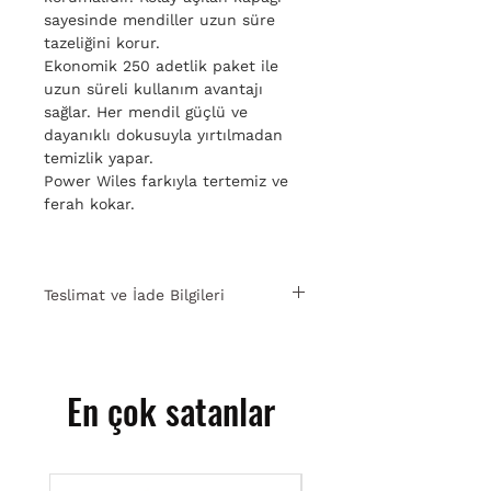
sayesinde mendiller uzun süre
tazeliğini korur.
Ekonomik 250 adetlik paket ile
uzun süreli kullanım avantajı
sağlar. Her mendil güçlü ve
dayanıklı dokusuyla yırtılmadan
temizlik yapar.
Power Wiles farkıyla tertemiz ve
ferah kokar.
Teslimat ve İade Bilgileri
15 gün içinde ücretsiz iade. Detaylı
bilgi için
tıklayın.
En çok satanlar