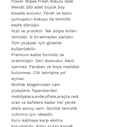
Power Wipes Fresh Kokulu Islak
Mendil 250 adet büyük boy
kovada sunulur. Ferah ve kalıcı
yumuşatıcı kokusu ile temizlik
keyfe dönüşür.
Hızlı ve pratiktir. Tek silişte kirleri
temizler. İz bırakmadan parlatır.
Tüm yüzeyler için güvenle
kullanılabilir.
Premium kalite formülü ile
üretilmiştir. Deri dostudur. Alkol
içermez. Paraben ve boya maddesi
bulunmaz. Cilt tahrişine yol
açmaz.
Mutfak tezgahından cam
yüzeylere, fayanslardan
mobilyalara,evde,ofiste,araçta,rest
oran ve kafelere kadar her yerde
etkili sonuç verir. Günlük temizlik
rutininiz için idealdir.
Kuru kalmaya karşı ekstra
korumalıdır. Kolay açılan kapağı