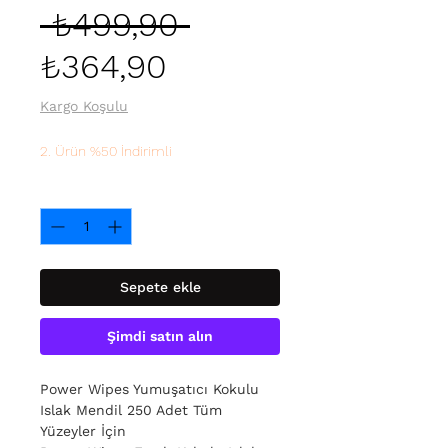
Normal
 ₺499,90 
İndirimli
Fiyat
₺364,90
Fiyat
Kargo Koşulu
2. Ürün %50 İndirimli
Adet
*
Sepete ekle
Şimdi satın alın
Power Wipes Yumuşatıcı Kokulu
Islak Mendil 250 Adet Tüm
Yüzeyler İçin