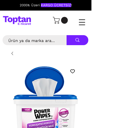
2000₺ Üzeri
KARGO ÜCRETSİZ
!