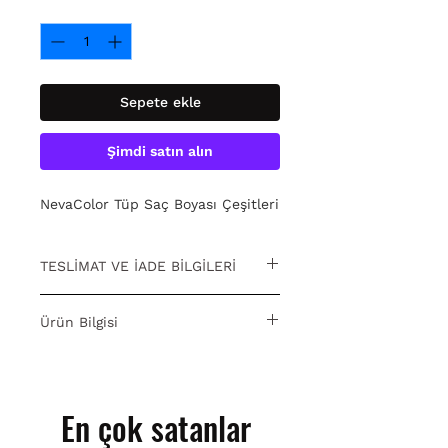
Adet
*
Sepete ekle
Şimdi satın alın
NevaColor Tüp Saç Boyası Çeşitleri
TESLİMAT VE İADE BİLGİLERİ
15 gün içinde ücretsiz iade. Detaylı
Ürün Bilgisi
bilgi için
tıklayın
.
NevaColor Tüp Saç Boyası Çeşitleri
En çok satanlar