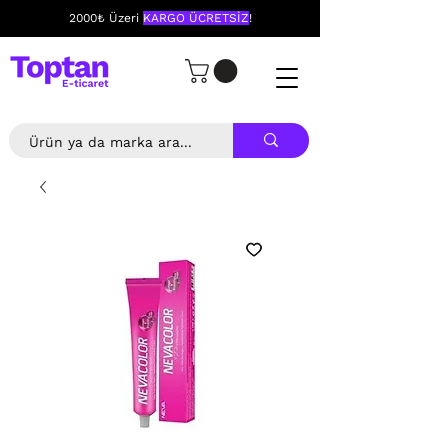
2000₺ Üzeri
KARGO ÜCRETSİZ
!