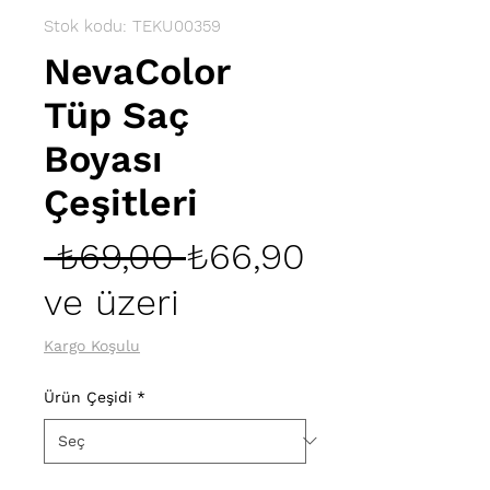
Stok kodu: TEKU00359
NevaColor
Tüp Saç
Boyası
Çeşitleri
Normal
 ₺69,00 
₺66,90
İndirimli
Fiyat
ve üzeri
Fiyat
Kargo Koşulu
Ürün Çeşidi
*