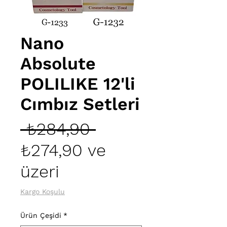
Nano
Absolute
POLILIKE 12'li
Cımbız Setleri
Normal
 ₺284,90 
Fiyat
₺274,90
ve
İndirimli
üzeri
Fiyat
Kargo Koşulu
Ürün Çeşidi
*