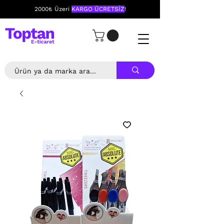
2000₺ Üzeri
KARGO ÜCRETSİZ
!