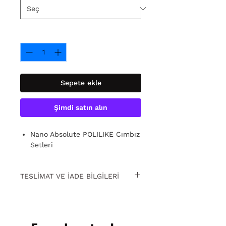
Adet
*
Sepete ekle
Şimdi satın alın
Nano Absolute POLILIKE Cımbız
Setleri
TESLİMAT VE İADE BİLGİLERİ
15 gün içinde ücretsiz iade. Detaylı
bilgi için
tıklayın.