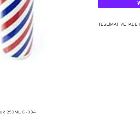
Ş
TESLİMAT VE İADE 
15 gün içinde ücrets
için
tıklayın.
uluk 250ML G-084