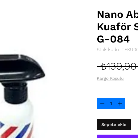
Nano Ab
Kuaför 
G-084
Stok kodu: TEKU0
 ₺139,90
Kargo Koşulu
Adet
*
Sepete ekle