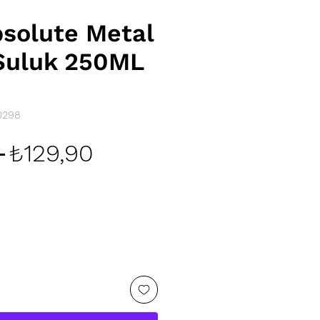
solute Metal
Suluk 250ML
0298
Normal
İndirimli
 
₺129,90
Fiyat
Fiyat