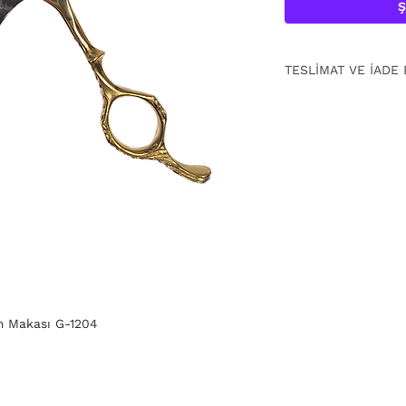
Ş
TESLİMAT VE İADE 
15 gün içinde ücrets
için
tıklayın
.
m Makası G-1204