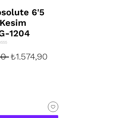
solute 6'5
 Kesim
G-1204
0555
Normal
İndirimli
90 
₺1.574,90
Fiyat
Fiyat