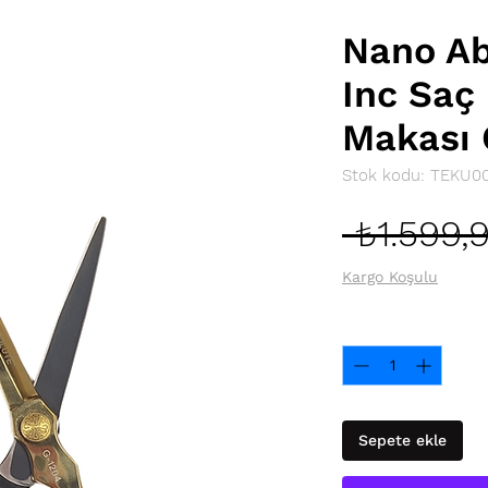
Nano Ab
Inc Saç
Makası 
Stok kodu: TEKU0
 ₺1.599,
Kargo Koşulu
Adet
*
Sepete ekle