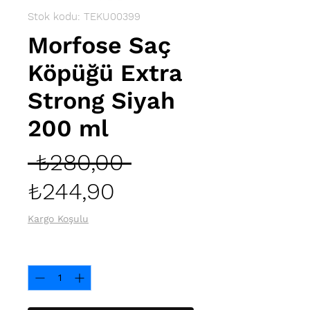
Stok kodu: TEKU00399
Morfose Saç
Köpüğü Extra
Strong Siyah
200 ml
Normal
 ₺280,00 
İndirimli
Fiyat
₺244,90
Fiyat
Kargo Koşulu
Adet
*