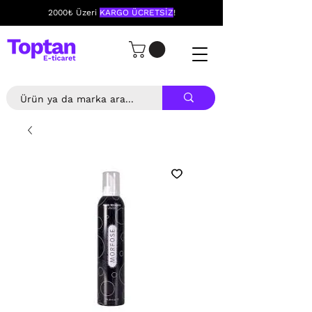
2000₺ Üzeri
KARGO ÜCRETSİZ
!