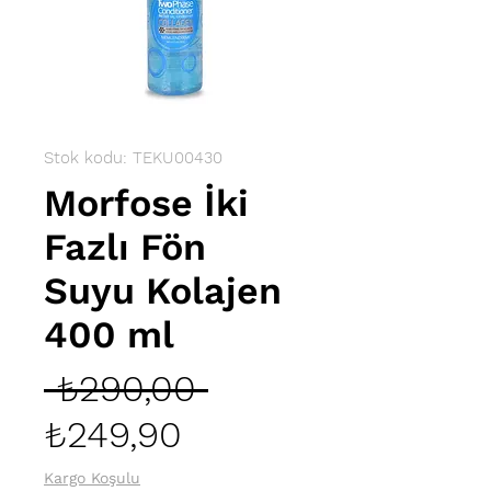
Stok kodu: TEKU00430
Morfose İki
Fazlı Fön
Suyu Kolajen
400 ml
Normal
 ₺290,00 
İndirimli
Fiyat
₺249,90
Fiyat
Kargo Koşulu