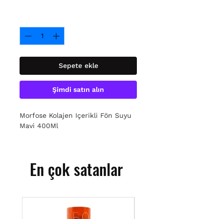
Adet
*
Sepete ekle
Şimdi satın alın
Morfose Kolajen Içerikli Fön Suyu
Mavi 400Ml
En çok satanlar