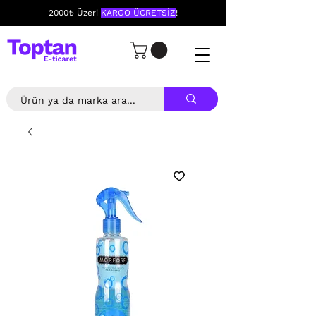
2000₺ Üzeri
KARGO ÜCRETSİZ
!