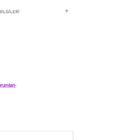
BİLGİLERİ
iz iade. Detaylı bilgi
rumları-