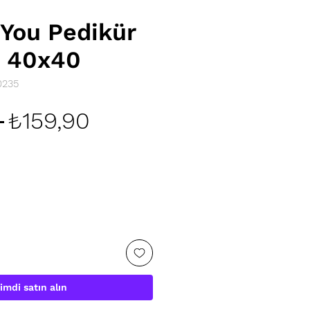
 You Pedikür
u 40x40
0235
Normal
İndirimli
 
₺159,90
Fiyat
Fiyat
imdi satın alın