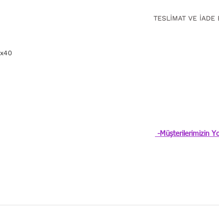
TESLİMAT VE İADE 
15 gün içinde ücrets
için
tıklayın.
0x40
-Müşterilerimizin Yo