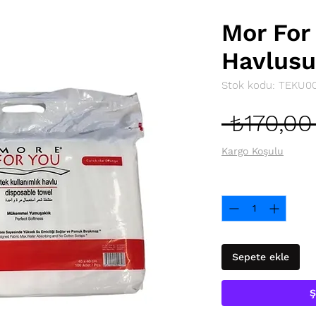
Mor For
Havlus
Stok kodu: TEKU0
 ₺170,00
Kargo Koşulu
Adet
*
Sepete ekle
Ş