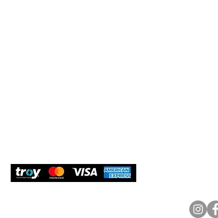
Müşteri Hizmetleri
Yardım
Yeni Üyel
Çerez Politikası
Tedarikçi
Teslimat ve iade
Öneri ve 
Müşterile
Güvenli Ödeme