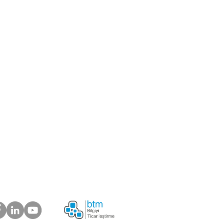
 Merkezi
ik
miz olmak istermisiniz?
Şikayetlerinizi önemsiyoruz.
rimiz Ne Diyor