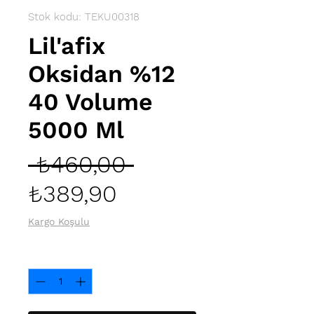
Stok kodu: TEKU00318
Lil'afix
Oksidan %12
40 Volume
5000 Ml
Normal
 ₺460,00 
İndirimli
Fiyat
₺389,90
Fiyat
Kargo Koşulu
Adet
*