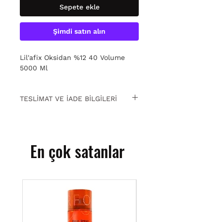
Sepete ekle
Şimdi satın alın
Lil'afix Oksidan %12 40 Volume
5000 Ml
TESLİMAT VE İADE BİLGİLERİ
15 gün içinde ücretsiz iade. Detaylı
bilgi için
tıklayın.
En çok satanlar