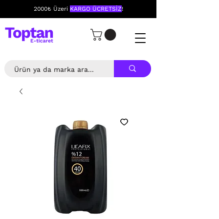
2000₺ Üzeri
KARGO ÜCRETSİZ
!