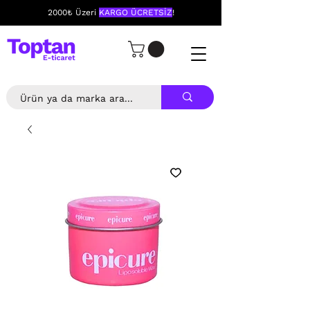
2000₺ Üzeri
KARGO ÜCRETSİZ
!