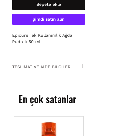
Sepete ekle
Şimdi satın alın
Epicure Tek Kullanımlık Ağda
Pudralı 50 ml
TESLİMAT VE İADE BİLGİLERİ
15 gün içinde ücretsiz iade. Detaylı
bilgi için
tıklayın.
En çok satanlar