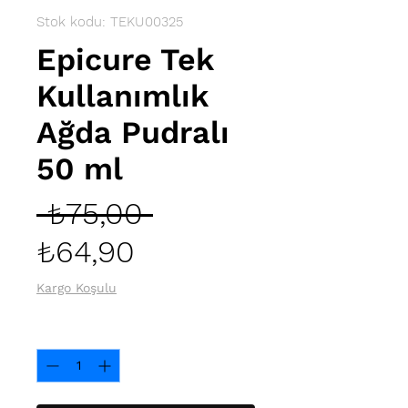
Stok kodu: TEKU00325
Epicure Tek
Kullanımlık
Ağda Pudralı
50 ml
Normal
 ₺75,00 
İndirimli
Fiyat
₺64,90
Fiyat
Kargo Koşulu
Adet
*