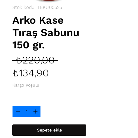
Stok kodu: TEKU00525
Arko Kase
Tıraş Sabunu
150 gr.
Normal
 ₺220,00 
İndirimli
Fiyat
₺134,90
Fiyat
Kargo Koşulu
Adet
*
Sepete ekle