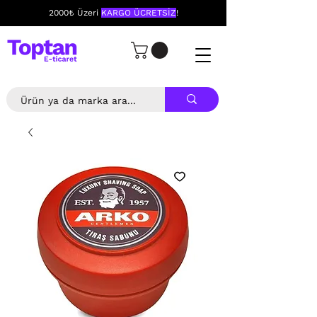
2000₺ Üzeri
KARGO ÜCRETSİZ
!