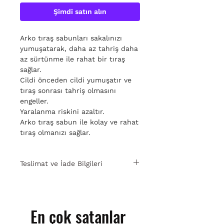
Şimdi satın alın
Arko tıraş sabunları sakalınızı
yumuşatarak, daha az tahriş daha
az sürtünme ile rahat bir tıraş
sağlar.
Cildi önceden cildi yumuşatır ve
tıraş sonrası tahriş olmasını
engeller.
Yaralanma riskini azaltır.
Arko tıraş sabun ile kolay ve rahat
tıraş olmanızı sağlar.
Teslimat ve İade Bilgileri
15 gün içinde ücretsiz iade. Detaylı
bilgi için
tıklayın
.
En çok satanlar