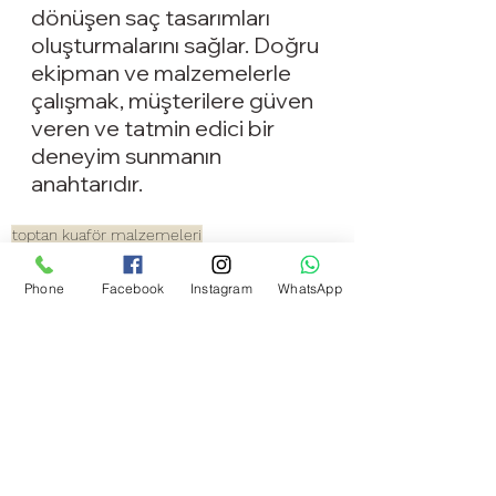
dönüşen saç tasarımları 
oluşturmalarını sağlar. Doğru 
ekipman ve malzemelerle 
çalışmak, müşterilere güven 
veren ve tatmin edici bir 
deneyim sunmanın 
anahtarıdır.
toptan kuaför malzemeleri
kuaför malzemeleri
kuaför ürünleri
Toptan Kuaför Malzemeleri
Phone
Facebook
Instagram
WhatsApp
Hepsini Gör
Son Yazılar