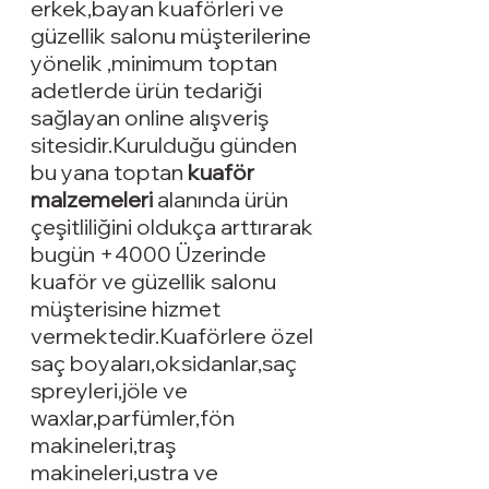
erkek,bayan kuaförleri ve 
güzellik salonu müşterilerine 
yönelik ,minimum toptan 
adetlerde ürün tedariği 
sağlayan online alışveriş 
sitesidir.Kurulduğu günden 
bu yana toptan 
kuaför 
malzemeleri
 alanında ürün 
çeşitliliğini oldukça arttırarak 
bugün +4000 Üzerinde 
kuaför ve güzellik salonu 
müşterisine hizmet 
vermektedir.Kuaförlere özel 
saç boyaları
,
oksidanlar
,
saç 
spreyleri
,
jöle ve 
waxlar
,
parfümler
,
fön 
makineleri
,traş 
makineleri
,
ustra ve 