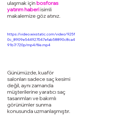
ulaşmak için 
bosforas 
yatırım haberi
 isimli 
makalemize göz atınız.
https://video.wixstatic.com/video/925f
0c_8909e544927047efab58890c8ca4
91b7/720p/mp4/file.mp4
Günümüzde, kuaför 
salonları sadece saç kesimi 
değil, aynı zamanda 
müşterilerine yaratıcı saç 
tasarımları ve bakımlı 
görünümler sunma 
konusunda uzmanlaşmıştır. 