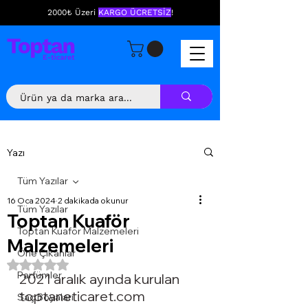
2000₺ Üzeri
KARGO ÜCRETSİZ
!
Yazı
Tüm Yazılar
16 Oca 2024
2 dakikada okunur
Tüm Yazılar
Toptan Kuaför
Toptan Kuaför Malzemeleri
Malzemeleri
Öne Çıkanlar
5 üzerinden NaN yıldız
Parfümler
2021 aralık ayında kurulan 
toptaneticaret.com
Saç Boyaları