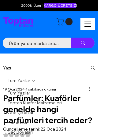
2000₺ Üzeri
KARGO ÜCRETSİZ
!
Yazı
Tüm Yazılar
19 Oca 2024
1 dakikada okunur
Tüm Yazılar
Parfümler: Kuaförler
Toptan Kuaför Malzemeleri
genelde hangi
Öne Çıkanlar
parfümleri tercih eder?
Parfümler
Güncelleme tarihi:
22 Oca 2024
Saç Boyaları
5 üzerinden NaN yıldız