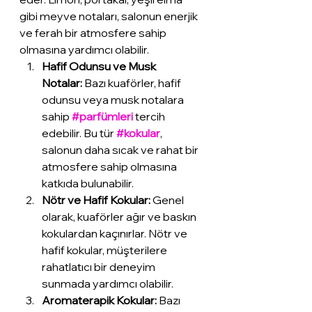
gibi meyve notaları, salonun enerjik 
ve ferah bir atmosfere sahip 
olmasına yardımcı olabilir.
Hafif Odunsu ve Musk 
Notalar:
 Bazı kuaförler, hafif 
odunsu veya musk notalara 
sahip 
#parfümleri
 tercih 
edebilir. Bu tür 
#kokular
, 
salonun daha sıcak ve rahat bir 
atmosfere sahip olmasına 
katkıda bulunabilir.
Nötr ve Hafif Kokular:
 Genel 
olarak, kuaförler ağır ve baskın 
kokulardan kaçınırlar. Nötr ve 
hafif kokular, müşterilere 
rahatlatıcı bir deneyim 
sunmada yardımcı olabilir.
Aromaterapik Kokular:
 Bazı 