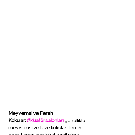
Meyvemsi ve Ferah 
Kokular: 
#Kuaförsalonları
 genellikle 
meyvemsi ve taze kokuları tercih 
eder. Limon, portakal, yeşil elma 