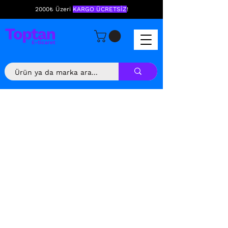
2000₺ Üzeri
KARGO ÜCRETSİZ
!