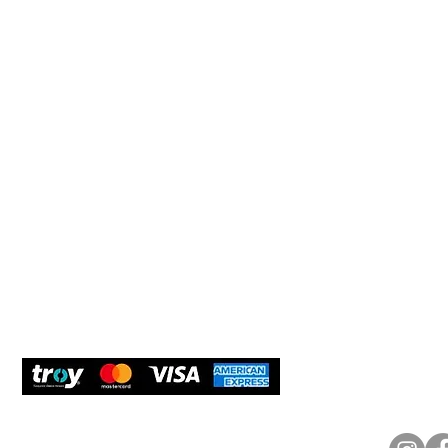
Müşteri Hizmetleri
Yardım
Yeni Üyel
Çerez Politikası
Tedarikçi
Teslimat ve iade
Öneri ve 
Müşterile
Güvenli Ödeme