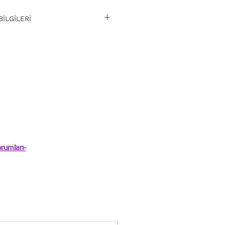
BİLGİLERİ
iz iade. Detaylı bilgi
rumları-