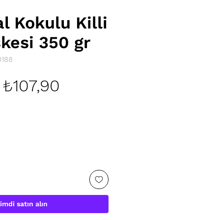
l Kokulu Killi
kesi 350 gr
0188
Normal
İndirimli
₺107,90
Fiyat
Fiyat
imdi satın alın