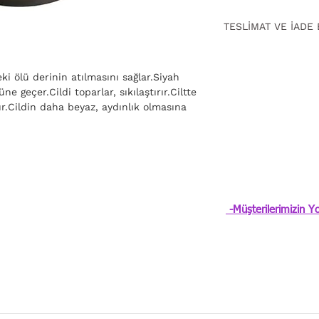
TESLİMAT VE İADE 
15 gün içinde ücrets
için
tıklayın.
ki ölü derinin atılmasını sağlar.Siyah
 geçer.Cildi toparlar, sıkılaştırır.Ciltte
ır.Cildin daha beyaz, aydınlık olmasına
-Müşterilerimizin Yo