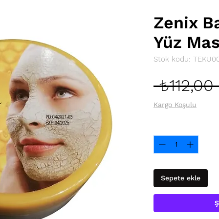
Zenix Ba
Yüz Mas
Stok kodu: TEKU0
 ₺112,00 
Kargo Koşulu
Adet
*
Sepete ekle
Ş