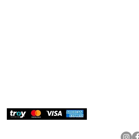
Müşteri Hizmetleri
Yardım
Yeni Üyel
Çerez Politikası
Tedarikçi
Teslimat ve iade
Öneri ve 
Müşterile
Güvenli Ödeme