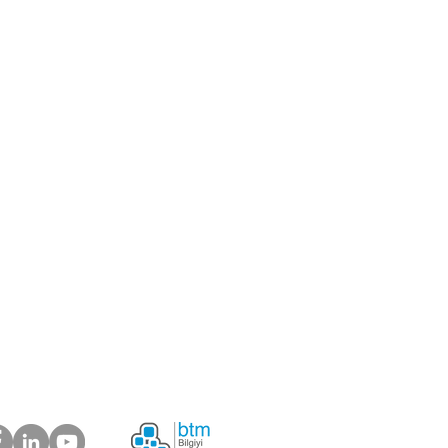
 Merkezi
ik
miz olmak istermisiniz?
Şikayetlerinizi önemsiyoruz.
rimiz Ne Diyor