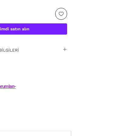
imdi satın alın
BİLGİLERİ
iz iade. Detaylı bilgi
rumları-