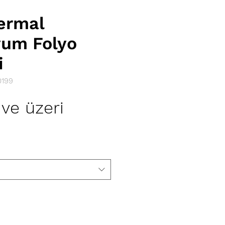
ermal
um Folyo
i
0199
İndirimli
ve üzeri
Fiyat