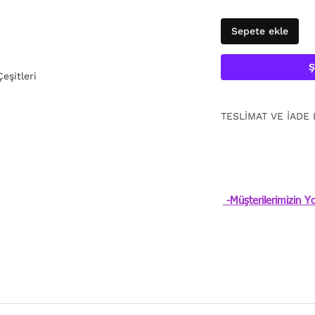
Sepete ekle
Ş
eşitleri
TESLİMAT VE İADE 
15 gün içinde ücrets
için
tıklayın.
-Müşterilerimizin Yo