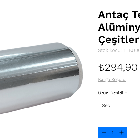
Antaç T
Alüminy
Çeşitler
Stok kodu: TEKU0
₺294,90
Kargo Koşulu
Ürün Çeşidi
*
Seç
Adet
*