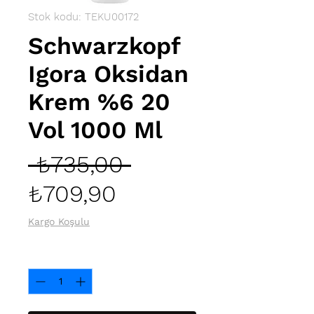
Stok kodu: TEKU00172
Schwarzkopf
Igora Oksidan
Krem %6 20
Vol 1000 Ml
Normal
 ₺735,00 
İndirimli
Fiyat
₺709,90
Fiyat
Kargo Koşulu
Adet
*