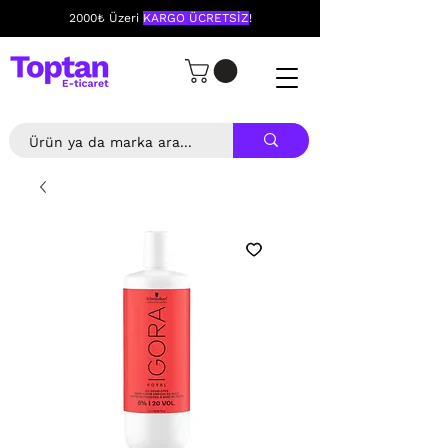
2000₺ Üzeri
KARGO ÜCRETSİZ
!