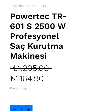
Stok kodu: TEKU00181
Powertec TR-
601 S 2500 W
Profesyonel
Saç Kurutma
Makinesi
Normal
 ₺1.205,00 
İndirimli
Fiyat
₺1.164,90
Fiyat
Kargo Koşulu
Adet
*