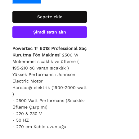
Sepete ekle
Şimdi satın alın
Powertec Tr 601S Professional Saç
Kurutma Fön Makinesi
2500 W
Mükemmel sıcaklık ve üfleme (
195-210 oC varan sıcaklık )
Yüksek Performanslı Johnson
Electric Motor
Harcadığı elektrik (1900-2000 watt
)
- 2500 Watt Performans (Sıcaklık-
Üfleme Çarpımı)
- 220 & 230 V
- 50 HZ
- 270 cm Kablo uzunluğu