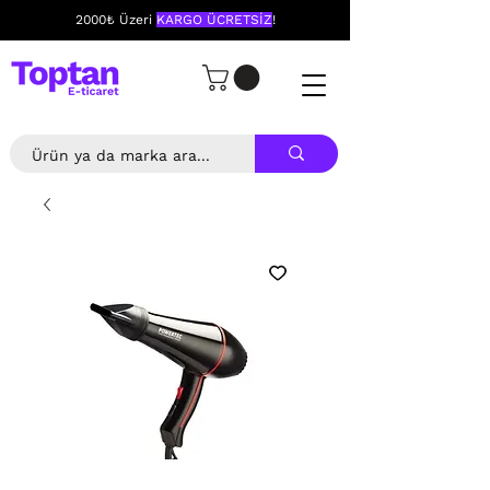
2000₺ Üzeri
KARGO ÜCRETSİZ
!