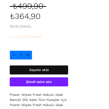
Normal
 ₺499,90 
İndirimli
Fiyat
₺364,90
Fiyat
Kargo Koşulu
2. Ürün %50 İndirimli
Adet
*
Sepete ekle
Şimdi satın alın
Power Wipes Fresh Kokulu Islak
Mendil 250 Adet Tüm Yüzeyler İçin
Power Wipes Fresh Kokulu Islak