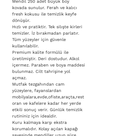
Mendil 250 adet büyük boy
kovada sunulur. Ferah ve kalıcı
fresh kokusu ile temizlik keyfe
dönüşür.
Hızlı ve pratiktir. Tek silışte kirleri
temizler. İz bırakmadan parlatır.
Tüm yüzeyler için güvenle
kullanılabilir.
Premium kalite formülü ile
üretilmiştir. Deri dostudur. Alkol
içermez. Paraben ve boya maddesi
bulunmaz. Cilt tahrişine yol
açmaz.
Mutfak tezgahından cam
yüzeylere, fayanslardan
mobilyalara,evde,ofiste,araçta,rest
oran ve kafelere kadar her yerde
etkili sonuç verir. Günlük temizlik
rutininiz için idealdir.
Kuru kalmaya karşı ekstra
korumalıdır. Kolay açılan kapağı
sayesinde mendiller uzun süre