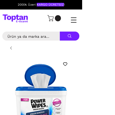
2000₺ Üzeri
KARGO ÜCRETSİZ
!