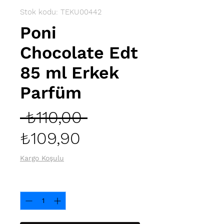
Stok kodu: TEKU00442
Poni
Chocolate Edt
85 ml Erkek
Parfüm
Normal
 ₺110,00 
İndirimli
Fiyat
₺109,90
Fiyat
Kargo Koşulu
Adet
*