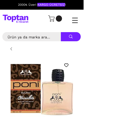
2000₺ Üzeri
KARGO ÜCRETSİZ
!