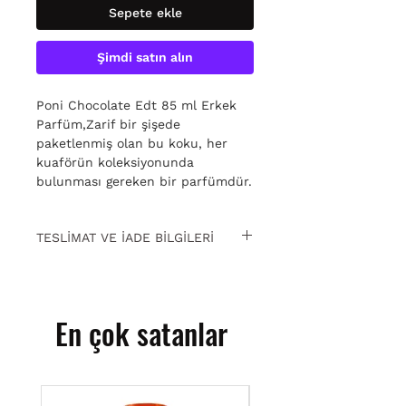
Sepete ekle
Şimdi satın alın
Poni Chocolate Edt 85 ml Erkek
Parfüm,Zarif bir şişede
paketlenmiş olan bu koku, her
kuaförün koleksiyonunda
bulunması gereken bir parfümdür.
TESLİMAT VE İADE BİLGİLERİ
15 gün içinde ücretsiz iade. Detaylı
bilgi için
tıklayın.
En çok satanlar