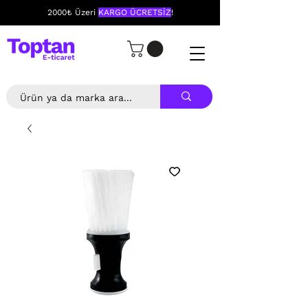
2000₺ Üzeri
KARGO ÜCRETSİZ
!