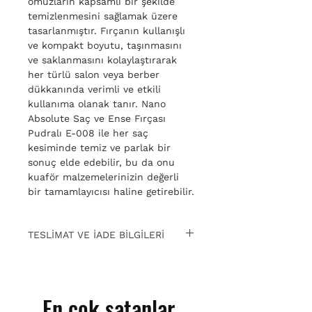
omuzların kapsamlı bir şekilde
temizlenmesini sağlamak üzere
tasarlanmıştır. Fırçanın kullanışlı
ve kompakt boyutu, taşınmasını
ve saklanmasını kolaylaştırarak
her türlü salon veya berber
dükkanında verimli ve etkili
kullanıma olanak tanır. Nano
Absolute Saç ve Ense Fırçası
Pudralı E-008 ile her saç
kesiminde temiz ve parlak bir
sonuç elde edebilir, bu da onu
kuaför malzemelerinizin değerli
bir tamamlayıcısı haline getirebilir.
TESLİMAT VE İADE BİLGİLERİ
15 gün içinde ücretsiz iade. Detaylı
bilgi için
tıklayın
.
En çok satanlar