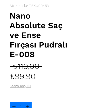
Stok kodu: TEKU00453
Nano
Absolute Saç
ve Ense
Fırçası Pudralı
E-008
Normal
 ₺110,00 
İndirimli
Fiyat
₺99,90
Fiyat
Kargo Koşulu
Adet
*