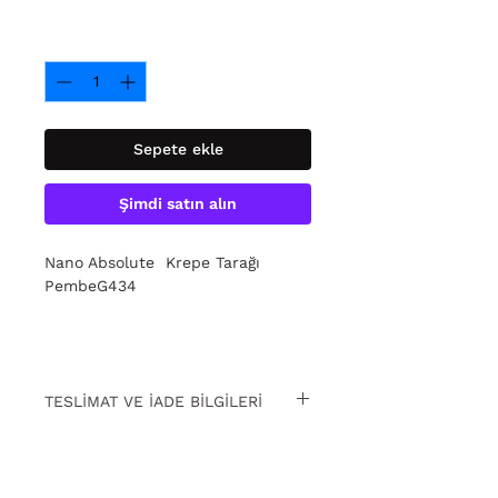
Adet
*
Sepete ekle
Şimdi satın alın
Nano Absolute Krepe Tarağı
PembeG434
TESLİMAT VE İADE BİLGİLERİ
15 gün içinde ücretsiz iade. Detaylı
bilgi için
tıklayın.