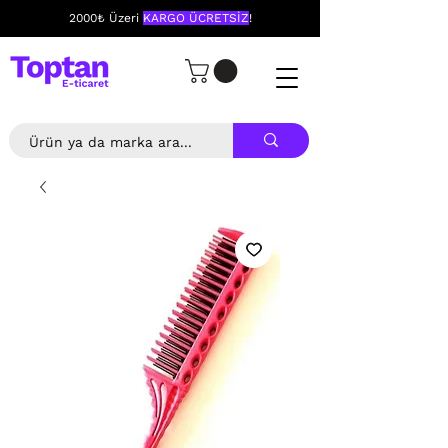
2000₺ Üzeri
KARGO ÜCRETSİZ
!