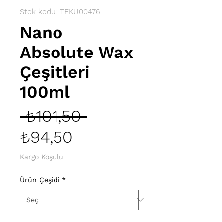
Stok kodu: TEKU00476
Nano
Absolute Wax
Çeşitleri
100ml
Normal
 ₺101,50 
İndirimli
Fiyat
₺94,50
Fiyat
Kargo Koşulu
Ürün Çeşidi
*