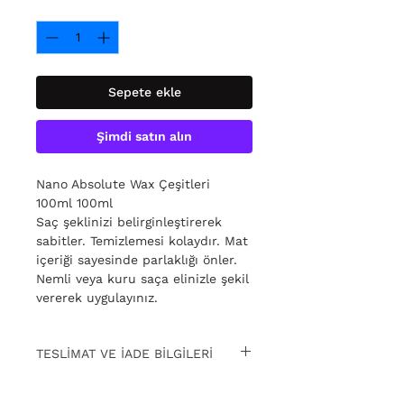
Adet
*
Sepete ekle
Şimdi satın alın
Nano Absolute Wax Çeşitleri
100ml 100ml
Saç şeklinizi belirginleştirerek
sabitler. Temizlemesi kolaydır. Mat
içeriği sayesinde parlaklığı önler.
Nemli veya kuru saça elinizle şekil
vererek uygulayınız.
TESLİMAT VE İADE BİLGİLERİ
15 gün içinde ücretsiz iade. Detaylı