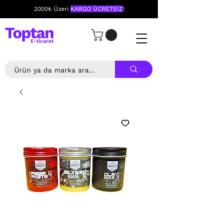
2000₺ Üzeri
KARGO ÜCRETSİZ
!