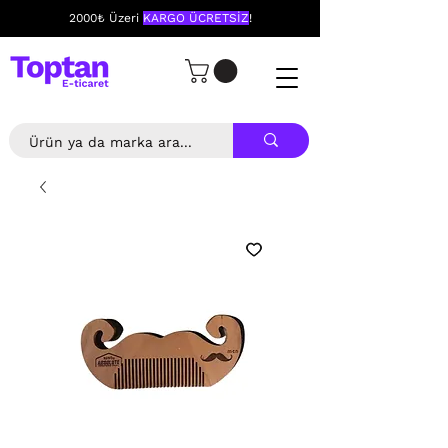
2000₺ Üzeri
KARGO ÜCRETSİZ
!