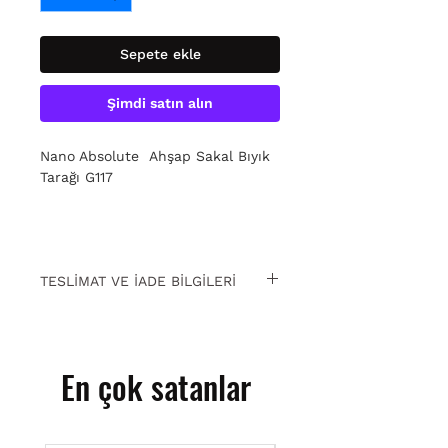
Sepete ekle
Şimdi satın alın
Nano Absolute Ahşap Sakal Bıyık
Tarağı G117
TESLİMAT VE İADE BİLGİLERİ
15 gün içinde ücretsiz iade. Detaylı
bilgi için
tıklayın.
En çok satanlar