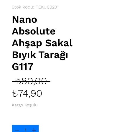
Stok kodu: TEKU00231
Nano
Absolute
Ahşap Sakal
Bıyık Tarağı
G117
Normal
 ₺80,00 
İndirimli
Fiyat
₺74,90
Fiyat
Kargo Koşulu
Adet
*