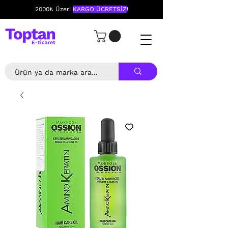
2000₺ Üzeri
KARGO ÜCRETSİZ
!