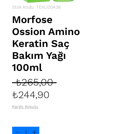
Stok kodu: TEKU00438
Morfose
Ossion Amino
Keratin Saç
Bakım Yağı
100ml
Normal
 ₺265,00 
İndirimli
Fiyat
₺244,90
Fiyat
Kargo Koşulu
Adet
*