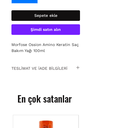
Sepete ekle
Şimdi satın alın
Morfose Ossion Amino Keratin Saç
Bakım Yağı 100ml
TESLİMAT VE İADE BİLGİLERİ
15 gün içinde ücretsiz iade. Detaylı
bilgi için
tıklayın.
En çok satanlar