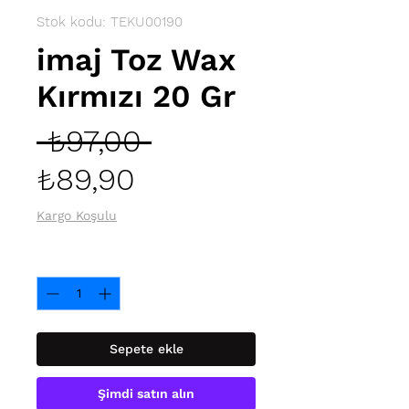
Stok kodu: TEKU00190
imaj Toz Wax
Kırmızı 20 Gr
Normal
 ₺97,00 
İndirimli
Fiyat
₺89,90
Fiyat
Kargo Koşulu
Adet
*
Sepete ekle
Şimdi satın alın