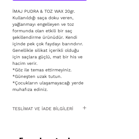
İMAJ PUDRA & TOZ WAX 20gr.
Kullanıldığı saça doku veren,
yağlanmayı engelleyen ve toz
formunda olan etkili bir saç
şekillendirme ürünüdür. Kendi
içinde pek çok faydayı barındırır.
Genellikle silikat içerikli olduğu
için saçlara güçlü, mat bir his ve
hacim verir.
*Göz ile temas ettirmeyiniz.
*Güneşten uzak tutun.
*Çocukların ulaşamayacağı yerde
muhafıza ediniz.
TESLİMAT VE İADE BİLGİLERİ
15 gün içinde ücretsiz iade. Detaylı
bilgi için
tıklayın.