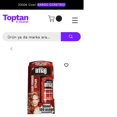
2000₺ Üzeri
KARGO ÜCRETSİZ
!