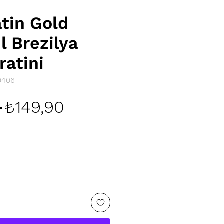
atin Gold
l Brezilya
ratini
0406
Normal
İndirimli
 
₺149,90
Fiyat
Fiyat