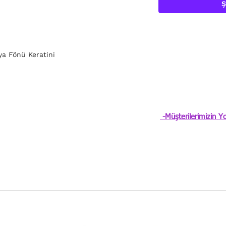
Ş
ya Fönü Keratini
-Müşterilerimizin Yo