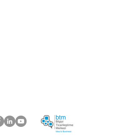
 Merkezi
ik
miz olmak istermisiniz?
Şikayetlerinizi önemsiyoruz.
rimiz Ne Diyor