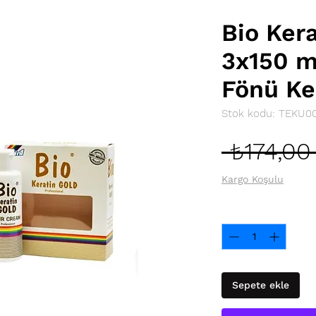
Bio Ker
3x150 m
Fönü Ke
Stok kodu: TEKU0
 ₺174,00
Kargo Koşulu
Adet
*
Sepete ekle