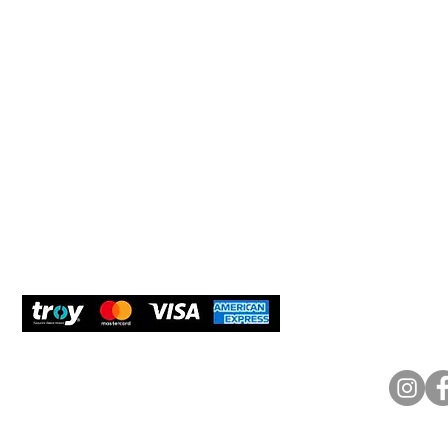
Müşteri Hizmetleri
Yardım
Yeni Üyel
Çerez Politikası
Tedarikçi
Teslimat ve iade
Öneri ve 
Müşterile
Güvenli Ödeme