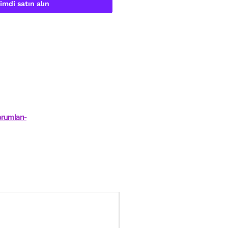
imdi satın alın
rumları-