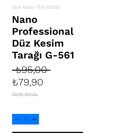
Stok kodu: TEKU00335
Nano
Professional
Düz Kesim
Tarağı G-561
Normal
 ₺95,00 
İndirimli
Fiyat
₺79,90
Fiyat
Kargo Koşulu
Adet
*