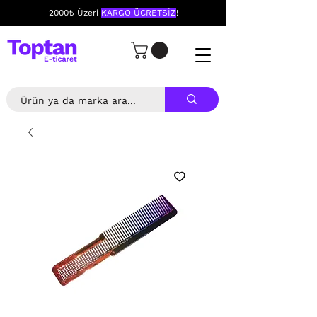
2000₺ Üzeri
KARGO ÜCRETSİZ
!