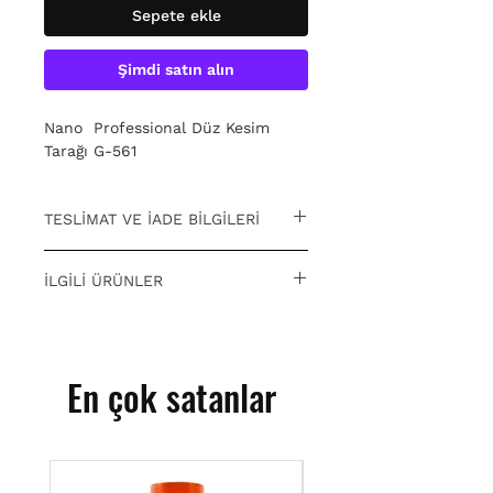
Sepete ekle
Şimdi satın alın
Nano Professional Düz Kesim
Tarağı G-561
TESLİMAT VE İADE BİLGİLERİ
15 gün içinde ücretsiz iade. Detaylı
İLGİLİ ÜRÜNLER
bilgi için
tıklayın.
Bakmakta olduğunuz ürünle
alakalı kategori fırsatlarına
ulaşmak için
Kuaför Fırsat
En çok satanlar
Ürünleri
kategorimizi ziyaret
edebilirsiniz.