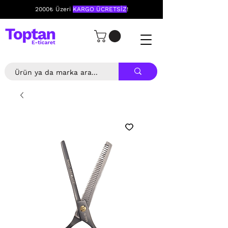
2000₺ Üzeri
KARGO ÜCRETSİZ
!