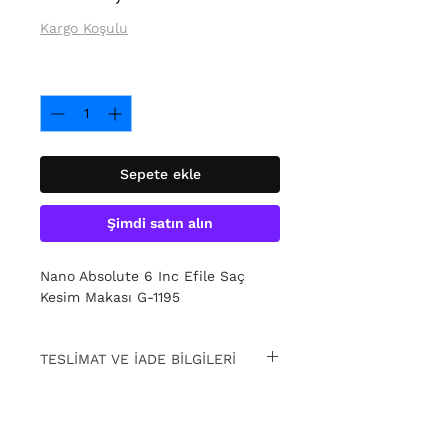
Fiyat
Kargo Koşulu
Adet
*
Sepete ekle
Şimdi satın alın
Nano Absolute 6 Inc Efile Saç
Kesim Makası G-1195
TESLİMAT VE İADE BİLGİLERİ
15 gün içinde ücretsiz iade. Detaylı
bilgi için
tıklayın
.