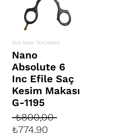
Stok kodu: TEKU00562
Nano
Absolute 6
Inc Efile Saç
Kesim Makası
G-1195
Normal
 ₺800,00 
İndirimli
Fiyat
₺774,90